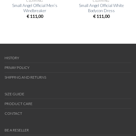
CLOTHING
CLOTHING
Small Angel Official Men’s
Small Angel Official White
Windbreaker
Bodycon Dress
€
111,00
€
111,00
HISTORY
PRIVAY POLICY
SHIPPING AND RETURNS
SIZE GUIDE
PRODUCT CARE
CONTACT
BE A RESELLER