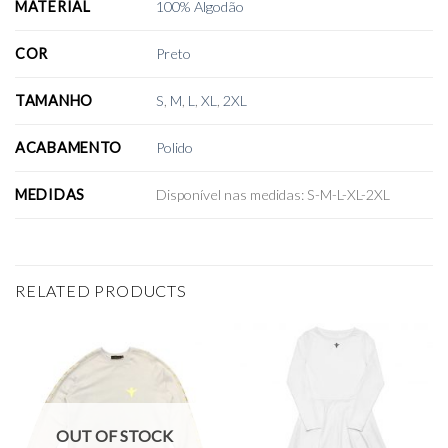
MATERIAL
100% Algodão
COR
Preto
TAMANHO
S
,
M
,
L
,
XL
,
2XL
ACABAMENTO
Polido
MEDIDAS
Disponível nas medidas: S-M-L-XL-2XL
RELATED PRODUCTS
OUT OF STOCK